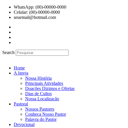
Ir
WhatsApp: (00)-00000-0000
para
Celular: (00)-00000-0000
o
seuemail@hotmail.com
conteúdo
Search
Home
A Igreja
Nossa História
Principais Atividades
Doações Dizimos e Ofertas
Dias de Cultos
Nossa Localização
Pastoral
Nossos Pastores
Conheça Nosso Pastor
Palavra do Pastor
Devocional