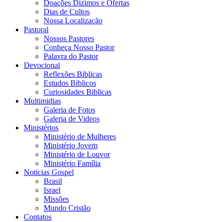
Doações Dizimos e Ofertas
Dias de Cultos
Nossa Localização
Pastoral
Nossos Pastores
Conheça Nosso Pastor
Palavra do Pastor
Devocional
Reflexões Biblicas
Estudos Biblicos
Curiosidades Biblicas
Multimidias
Galeria de Fotos
Galeria de Videos
Ministérios
Ministério de Mulheres
Ministério Jovem
Ministério de Louvor
Ministério Família
Noticias Gospel
Brasil
Israel
Missões
Mundo Cristão
Contatos