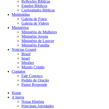
Reflexões Biblicas
Estudos Biblicos
Curiosidades Biblicas
Multimidias
Galeria de Fotos
Galeria de Videos
Ministérios
Ministério de Mulheres
Ministério Jovem
Ministério de Louvor
Ministério Família
Noticias Gospel
Brasil
Israel
Missões
Mundo Cristão
Contatos
Fale Conosco
Pedido de Oração
Pastor Responde
Home
A Igreja
Nossa História
Principais Atividades