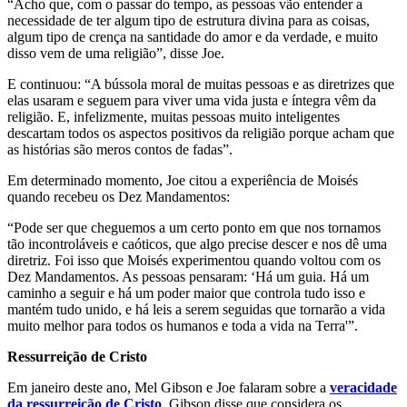
“Acho que, com o passar do tempo, as pessoas vão entender a
necessidade de ter algum tipo de estrutura divina para as coisas,
algum tipo de crença na santidade do amor e da verdade, e muito
disso vem de uma religião”, disse Joe.
E continuou: “A bússola moral de muitas pessoas e as diretrizes que
elas usaram e seguem para viver uma vida justa e íntegra vêm da
religião. E, infelizmente, muitas pessoas muito inteligentes
descartam todos os aspectos positivos da religião porque acham que
as histórias são meros contos de fadas”.
Em determinado momento, Joe citou a experiência de Moisés
quando recebeu os Dez Mandamentos:
“Pode ser que cheguemos a um certo ponto em que nos tornamos
tão incontroláveis ​​e caóticos, que algo precise descer e nos dê uma
diretriz. Foi isso que Moisés experimentou quando voltou com os
Dez Mandamentos. As pessoas pensaram: ‘Há um guia. Há um
caminho a seguir e há um poder maior que controla tudo isso e
mantém tudo unido, e há leis a serem seguidas que tornarão a vida
muito melhor para todos os humanos e toda a vida na Terra'”.
Ressurreição de Cristo
Em janeiro deste ano, Mel Gibson e Joe falaram sobre a
veracidade
da ressurreição de Cristo
. Gibson disse que considera os