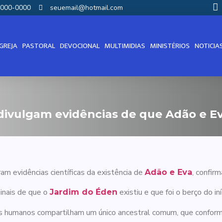
00000-0000
seuemail@hotmail.com
IGREJA
PASTORAL
DEVOCIONAL
MULTIMIDIAS
MINISTÉRIOS
NOTICIA
 divulgam evidências de que Adão e Ev
m evidências científicas da existência de
, confir
Adão e Eva
inais de que o
existiu e que foi o berço do i
Jardim do Éden
 humanos compartilham um único ancestral comum, que conforme a