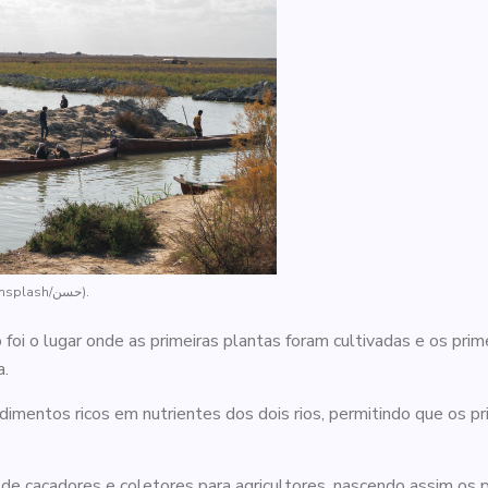
Região no Iraque que compreendeu a Mesopotâmia. (Foto: Unsplash/حسن).
 foi o lugar onde as primeiras plantas foram cultivadas e os pr
a.
edimentos ricos em nutrientes dos dois rios, permitindo que os p
de caçadores e coletores para agricultores, nascendo assim os