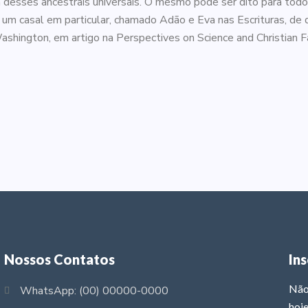
sses ancestrais universais. O mesmo pode ser dito para todos 
r um casal em particular, chamado Adão e Eva nas Escrituras, 
hington, em artigo na Perspectives on Science and Christian Fa
Nossos Contatos
In
Não
WhatsApp: (00) 00000-0000
hoje