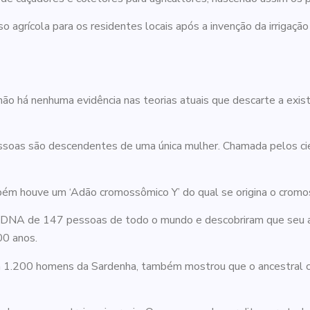
agrícola para os residentes locais após a invenção da irrigação 
ão há nenhuma evidência nas teorias atuais que descarte a exist
as são descendentes de uma única mulher. Chamada pelos cienti
bém houve um ‘Adão cromossômico Y’ do qual se origina o crom
 DNA de 147 pessoas de todo o mundo e descobriram que seu a
00 anos.
 1.200 homens da Sardenha, também mostrou que o ancestral co