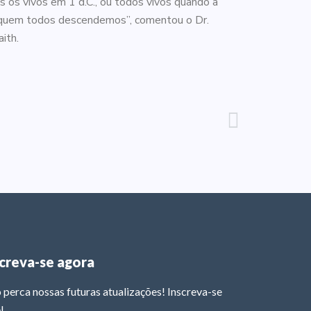
os vivos em 1 d.C., ou todos vivos quando a
de quem todos descendemos”, comentou o Dr.
ith.
screva-se agora
 perca nossas futuras atualizações! Inscreva-se
!