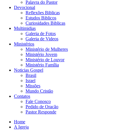
Palavra do Pastor
Devocional
Reflexões Biblicas
Estudos Biblicos
Curiosidades Biblicas
Multimidias
Galeria de Fotos
Galeria de Videos
Ministérios
Ministério de Mulheres
Ministério Jovem
Ministério de Louvor
Ministério Família
Noticias Gospel
Brasil
Israel
Missões
Mundo Cristão
Contatos
Fale Conosco
Pedido de Oração
Pastor Responde
Home
A Igreja