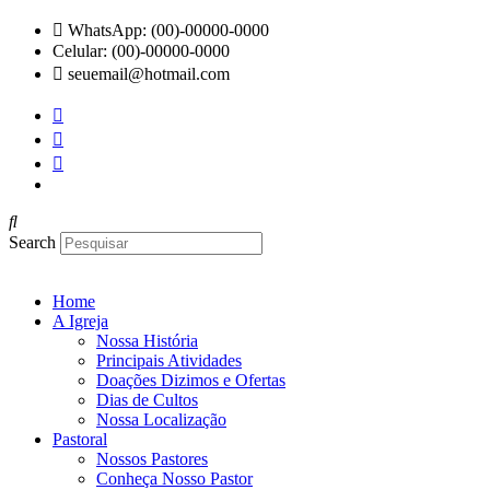
Ir
WhatsApp: (00)-00000-0000
para
Celular: (00)-00000-0000
o
seuemail@hotmail.com
conteúdo
Search
Home
A Igreja
Nossa História
Principais Atividades
Doações Dizimos e Ofertas
Dias de Cultos
Nossa Localização
Pastoral
Nossos Pastores
Conheça Nosso Pastor