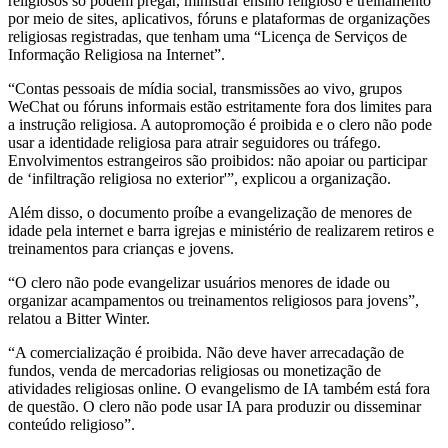
religiosos só podem pregar, ministrar ensino religioso e treinamento
por meio de sites, aplicativos, fóruns e plataformas de organizações
religiosas registradas, que tenham uma “Licença de Serviços de
Informação Religiosa na Internet”.
“Contas pessoais de mídia social, transmissões ao vivo, grupos
WeChat ou fóruns informais estão estritamente fora dos limites para
a instrução religiosa. A autopromoção é proibida e o clero não pode
usar a identidade religiosa para atrair seguidores ou tráfego.
Envolvimentos estrangeiros são proibidos: não apoiar ou participar
de ‘infiltração religiosa no exterior'”, explicou a organização.
Além disso, o documento proíbe a evangelização de menores de
idade pela internet e barra igrejas e ministério de realizarem retiros e
treinamentos para crianças e jovens.
“O clero não pode evangelizar usuários menores de idade ou
organizar acampamentos ou treinamentos religiosos para jovens”,
relatou a Bitter Winter.
“A comercialização é proibida. Não deve haver arrecadação de
fundos, venda de mercadorias religiosas ou monetização de
atividades religiosas online. O evangelismo de IA também está fora
de questão. O clero não pode usar IA para produzir ou disseminar
conteúdo religioso”.