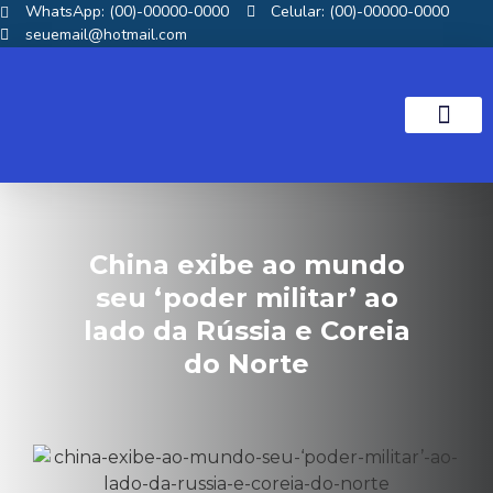
WhatsApp: (00)-00000-0000
Celular: (00)-00000-0000
seuemail@hotmail.com
NOTICIAS GOS
China exibe ao mundo
seu ‘poder militar’ ao
lado da Rússia e Coreia
do Norte