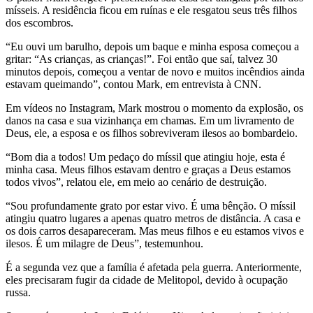
mísseis. A residência ficou em ruínas e ele resgatou seus três filhos
dos escombros.
“Eu ouvi um barulho, depois um baque e minha esposa começou a
gritar: “As crianças, as crianças!”. Foi então que saí, talvez 30
minutos depois, começou a ventar de novo e muitos incêndios ainda
estavam queimando”, contou Mark, em entrevista à CNN.
Em vídeos no Instagram, Mark mostrou o momento da explosão, os
danos na casa e sua vizinhança em chamas. Em um livramento de
Deus, ele, a esposa e os filhos sobreviveram ilesos ao bombardeio.
“Bom dia a todos! Um pedaço do míssil que atingiu hoje, esta é
minha casa. Meus filhos estavam dentro e graças a Deus estamos
todos vivos”, relatou ele, em meio ao cenário de destruição.
“Sou profundamente grato por estar vivo. É uma bênção. O míssil
atingiu quatro lugares a apenas quatro metros de distância. A casa e
os dois carros desapareceram. Mas meus filhos e eu estamos vivos e
ilesos. É um milagre de Deus”, testemunhou.
É a segunda vez que a família é afetada pela guerra. Anteriormente,
eles precisaram fugir da cidade de Melitopol, devido à ocupação
russa.