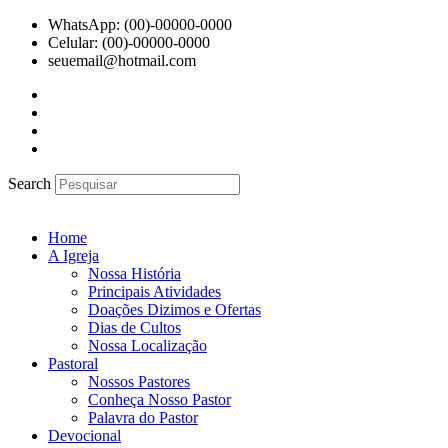
Ir
WhatsApp: (00)-00000-0000
para
Celular: (00)-00000-0000
o
seuemail@hotmail.com
conteúdo
Search
Home
A Igreja
Nossa História
Principais Atividades
Doações Dizimos e Ofertas
Dias de Cultos
Nossa Localização
Pastoral
Nossos Pastores
Conheça Nosso Pastor
Palavra do Pastor
Devocional