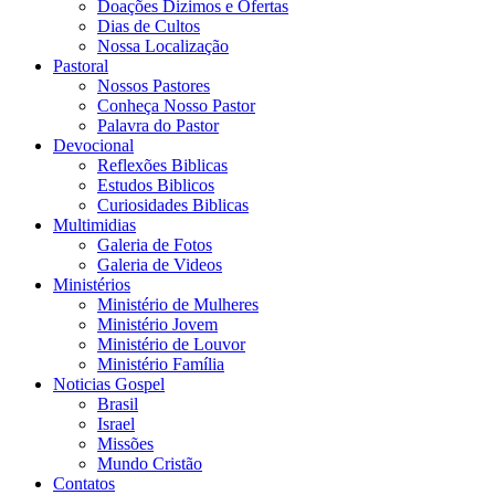
Doações Dizimos e Ofertas
Dias de Cultos
Nossa Localização
Pastoral
Nossos Pastores
Conheça Nosso Pastor
Palavra do Pastor
Devocional
Reflexões Biblicas
Estudos Biblicos
Curiosidades Biblicas
Multimidias
Galeria de Fotos
Galeria de Videos
Ministérios
Ministério de Mulheres
Ministério Jovem
Ministério de Louvor
Ministério Família
Noticias Gospel
Brasil
Israel
Missões
Mundo Cristão
Contatos