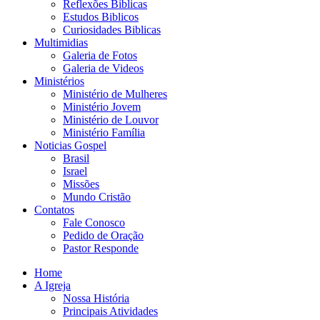
Reflexões Biblicas
Estudos Biblicos
Curiosidades Biblicas
Multimidias
Galeria de Fotos
Galeria de Videos
Ministérios
Ministério de Mulheres
Ministério Jovem
Ministério de Louvor
Ministério Família
Noticias Gospel
Brasil
Israel
Missões
Mundo Cristão
Contatos
Fale Conosco
Pedido de Oração
Pastor Responde
Home
A Igreja
Nossa História
Principais Atividades