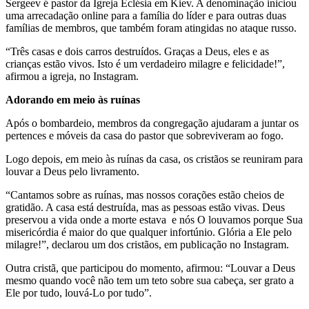
Sergeev é pastor da Igreja Eclésia em Kiev. A denominação iniciou
uma arrecadação online para a família do líder e para outras duas
famílias de membros, que também foram atingidas no ataque russo.
“Três casas e dois carros destruídos. Graças a Deus, eles e as
crianças estão vivos. Isto é um verdadeiro milagre e felicidade!”,
afirmou a igreja, no Instagram.
Adorando em meio às ruínas
Após o bombardeio, membros da congregação ajudaram a juntar os
pertences e móveis da casa do pastor que sobreviveram ao fogo.
Logo depois, em meio às ruínas da casa, os cristãos se reuniram para
louvar a Deus pelo livramento.
“Cantamos sobre as ruínas, mas nossos corações estão cheios de
gratidão. A casa está destruída, mas as pessoas estão vivas. Deus
preservou a vida onde a morte estava e nós O louvamos porque Sua
misericórdia é maior do que qualquer infortúnio. Glória a Ele pelo
milagre!”, declarou um dos cristãos, em publicação no Instagram.
Outra cristã, que participou do momento, afirmou: “Louvar a Deus
mesmo quando você não tem um teto sobre sua cabeça, ser grato a
Ele por tudo, louvá-Lo por tudo”.