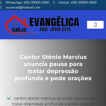
WhatsApp: (00)-00000-0000
Celular: (00)-00000-0000
seuemail@hotmail.com
NOTICIAS GOS
Cantor Stênio Marcius
anuncia pausa para
tratar depressão
profunda e pede orações