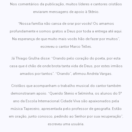
Nos comentários da publicação, muitos líderes e cantores cristãos
enviaram mensagens de apoio à Stênio.
“Nossa família não cansa de orar por vocês! Os amamos
profundamente e somos gratos a Deus por toda a entrega até aqui.
Na esperança de que muito mais vocês hão de fazer por muitos”,
escreveu o cantor Marco Telles.
Já Thiago Grulha disse: “Orando pelo coração do poeta, por esta
casa que é chão de onde brota tanta vida de Deus, por estes irmãos
amados por tantos”. “Orando”, afirmou Andréa Vargas.
Cristãos que acompanham o trabalho musical do cantor também
demonstraram apoio. “Querido Stenio e Selminha, os alunos do 5°
ano da Escola Internacional Cidade Viva são apaixonados pela
música Tapeceiro, apresentada pelo professor de geografia. Estão
em oração, junto conosco, pedindo ao Senhor por sua recuperação”,
escreveu uma usuária.