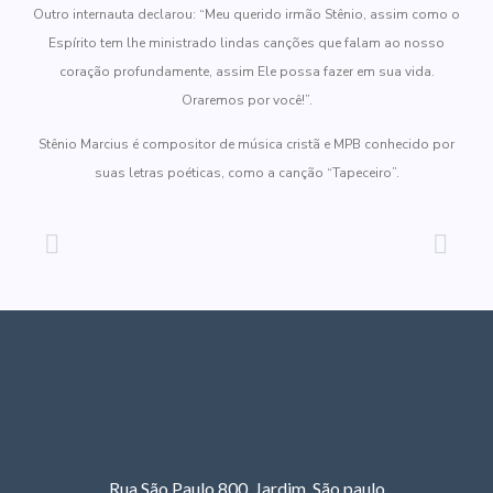
Outro internauta declarou: “Meu querido irmão Stênio, assim como o
Espírito tem lhe ministrado lindas canções que falam ao nosso
coração profundamente, assim Ele possa fazer em sua vida.
Oraremos por você!”.
Stênio Marcius é compositor de música cristã e MPB conhecido por
suas letras poéticas, como a canção “Tapeceiro”.
Rua São Paulo,800 Jardim São paulo