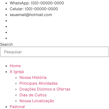
Ir
WhatsApp: (00)-00000-0000
para
Celular: (00)-00000-0000
o
seuemail@hotmail.com
conteúdo
Search
Home
A Igreja
Nossa História
Principais Atividades
Doações Dizimos e Ofertas
Dias de Cultos
Nossa Localização
Pastoral