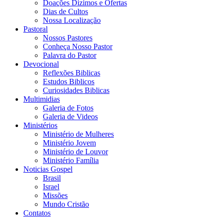
Doações Dizimos e Ofertas
Dias de Cultos
Nossa Localização
Pastoral
Nossos Pastores
Conheça Nosso Pastor
Palavra do Pastor
Devocional
Reflexões Biblicas
Estudos Biblicos
Curiosidades Biblicas
Multimidias
Galeria de Fotos
Galeria de Videos
Ministérios
Ministério de Mulheres
Ministério Jovem
Ministério de Louvor
Ministério Família
Noticias Gospel
Brasil
Israel
Missões
Mundo Cristão
Contatos