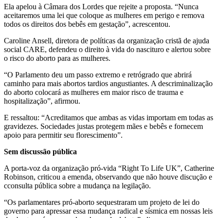
Ela apelou à Câmara dos Lordes que rejeite a proposta. “Nunca
aceitaremos uma lei que coloque as mulheres em perigo e remova
todos os direitos dos bebês em gestação”, acrescentou.
Caroline Ansell, diretora de políticas da organização cristã de ajuda
social CARE, defendeu o direito à vida do nascituro e alertou sobre
o risco do aborto para as mulheres.
“O Parlamento deu um passo extremo e retrógrado que abrirá
caminho para mais abortos tardios angustiantes. A descriminalização
do aborto colocará as mulheres em maior risco de trauma e
hospitalização”, afirmou.
E ressaltou: “Acreditamos que ambas as vidas importam em todas as
gravidezes. Sociedades justas protegem mães e bebês e fornecem
apoio para permitir seu florescimento”.
Sem discussão pública
A porta-voz da organização pró-vida “Right To Life UK”, Catherine
Robinson, criticou a emenda, observando que não houve discução e
cconsulta pública sobre a mudança na legilação.
“Os parlamentares pró-aborto sequestraram um projeto de lei do
governo para apressar essa mudança radical e sísmica em nossas leis