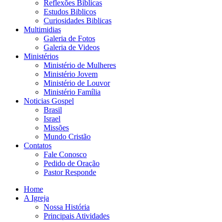
Reflexões Biblicas
Estudos Biblicos
Curiosidades Biblicas
Multimidias
Galeria de Fotos
Galeria de Videos
Ministérios
Ministério de Mulheres
Ministério Jovem
Ministério de Louvor
Ministério Família
Noticias Gospel
Brasil
Israel
Missões
Mundo Cristão
Contatos
Fale Conosco
Pedido de Oração
Pastor Responde
Home
A Igreja
Nossa História
Principais Atividades