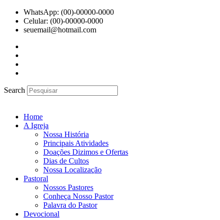
Ir
WhatsApp: (00)-00000-0000
para
Celular: (00)-00000-0000
o
seuemail@hotmail.com
conteúdo
Search
Home
A Igreja
Nossa História
Principais Atividades
Doações Dizimos e Ofertas
Dias de Cultos
Nossa Localização
Pastoral
Nossos Pastores
Conheça Nosso Pastor
Palavra do Pastor
Devocional