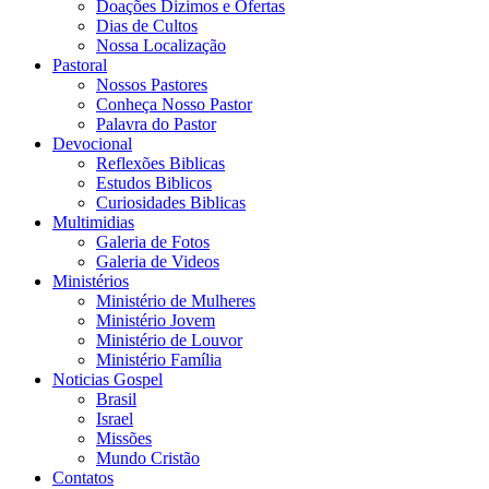
Doações Dizimos e Ofertas
Dias de Cultos
Nossa Localização
Pastoral
Nossos Pastores
Conheça Nosso Pastor
Palavra do Pastor
Devocional
Reflexões Biblicas
Estudos Biblicos
Curiosidades Biblicas
Multimidias
Galeria de Fotos
Galeria de Videos
Ministérios
Ministério de Mulheres
Ministério Jovem
Ministério de Louvor
Ministério Família
Noticias Gospel
Brasil
Israel
Missões
Mundo Cristão
Contatos