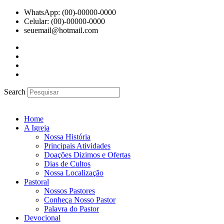
Ir
WhatsApp: (00)-00000-0000
para
Celular: (00)-00000-0000
o
seuemail@hotmail.com
conteúdo
Search
Home
A Igreja
Nossa História
Principais Atividades
Doações Dizimos e Ofertas
Dias de Cultos
Nossa Localização
Pastoral
Nossos Pastores
Conheça Nosso Pastor
Palavra do Pastor
Devocional