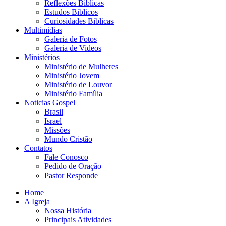
Reflexões Biblicas
Estudos Biblicos
Curiosidades Biblicas
Multimidias
Galeria de Fotos
Galeria de Videos
Ministérios
Ministério de Mulheres
Ministério Jovem
Ministério de Louvor
Ministério Família
Noticias Gospel
Brasil
Israel
Missões
Mundo Cristão
Contatos
Fale Conosco
Pedido de Oração
Pastor Responde
Home
A Igreja
Nossa História
Principais Atividades