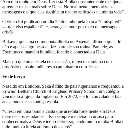
Acredito muito em Deus. Ler esta Bíblia constantemente me ajuda a
aprender mais e mais sobre Deus. Normalmente, memorizo ​​as
mensagens e o que elas significam e tento aplicá-las na minha vida”.
O vídeo foi publicado no dia 22 de junho pela marca “Godspired”
— que visa espalhar fé, esperança e amor por meio de mensagens
cristãs.
Bukayo, que atua como ponta-direita no Arsenal, afirmou que a fé
não é apenas algo pessoal, faz parte de sua rotina. Para ele, as
Escrituras o mantêm humilde, focado e conectado a Deus.
Mais do que uma estrela em ascensão, o jovem caminha com
propósito e inspira milhares a caminharem com Jesus.
Fé de berço
Nascido em Londres, Saka é filho de pais nigerianos e frequentou a
Edward Betham Church of England Primary School, um colégio
vinculado à Igreja da Inglaterra. Em 2022, ele foi convidado a falar
aos alunos de sua antiga escola.
“Cresci em uma família cristã que acredita fortemente em Deus”,
disse ele aos estudantes. “Isso sempre me deixou curioso para
conhecer mais a Deus e tenho feito isso, lendo muito minha Bíblia e
indo muito à igreja ao longo dos anos”.