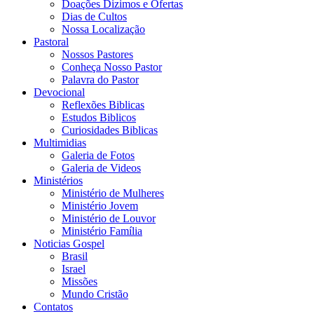
Doações Dizimos e Ofertas
Dias de Cultos
Nossa Localização
Pastoral
Nossos Pastores
Conheça Nosso Pastor
Palavra do Pastor
Devocional
Reflexões Biblicas
Estudos Biblicos
Curiosidades Biblicas
Multimidias
Galeria de Fotos
Galeria de Videos
Ministérios
Ministério de Mulheres
Ministério Jovem
Ministério de Louvor
Ministério Família
Noticias Gospel
Brasil
Israel
Missões
Mundo Cristão
Contatos