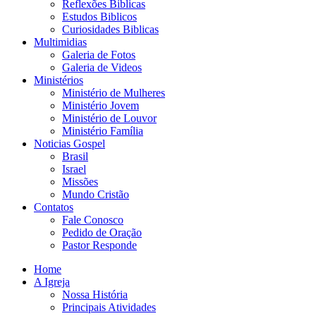
Reflexões Biblicas
Estudos Biblicos
Curiosidades Biblicas
Multimidias
Galeria de Fotos
Galeria de Videos
Ministérios
Ministério de Mulheres
Ministério Jovem
Ministério de Louvor
Ministério Família
Noticias Gospel
Brasil
Israel
Missões
Mundo Cristão
Contatos
Fale Conosco
Pedido de Oração
Pastor Responde
Home
A Igreja
Nossa História
Principais Atividades