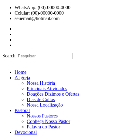
Ir
WhatsApp: (00)-00000-0000
para
Celular: (00)-00000-0000
o
seuemail@hotmail.com
conteúdo
Search
Home
A Igreja
Nossa História
Principais Atividades
Doações Dizimos e Ofertas
Dias de Cultos
Nossa Localização
Pastoral
Nossos Pastores
Conheça Nosso Pastor
Palavra do Pastor
Devocional