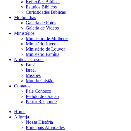
Reflexões Biblicas
Estudos Biblicos
Curiosidades Biblicas
Multimidias
Galeria de Fotos
Galeria de Videos
Ministérios
Ministério de Mulheres
Ministério Jovem
Ministério de Louvor
Ministério Família
Noticias Gospel
Brasil
Israel
Missões
Mundo Cristão
Contatos
Fale Conosco
Pedido de Oração
Pastor Responde
Home
A Igreja
Nossa História
Principais Atividades