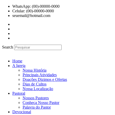
Ir
WhatsApp: (00)-00000-0000
para
Celular: (00)-00000-0000
o
seuemail@hotmail.com
conteúdo
Search
Home
A Igreja
Nossa História
Principais Atividades
Doações Dizimos e Ofertas
Dias de Cultos
Nossa Localização
Pastoral
Nossos Pastores
Conheça Nosso Pastor
Palavra do Pastor
Devocional