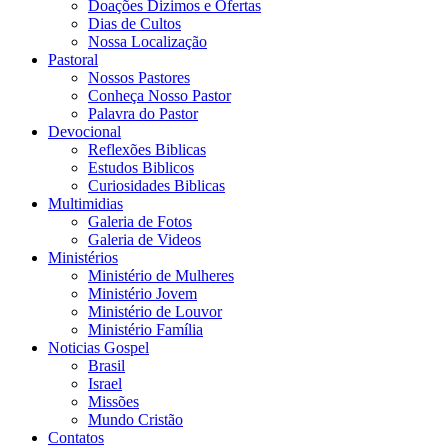
Doações Dizimos e Ofertas
Dias de Cultos
Nossa Localização
Pastoral
Nossos Pastores
Conheça Nosso Pastor
Palavra do Pastor
Devocional
Reflexões Biblicas
Estudos Biblicos
Curiosidades Biblicas
Multimidias
Galeria de Fotos
Galeria de Videos
Ministérios
Ministério de Mulheres
Ministério Jovem
Ministério de Louvor
Ministério Família
Noticias Gospel
Brasil
Israel
Missões
Mundo Cristão
Contatos