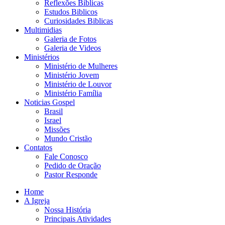
Reflexões Biblicas
Estudos Biblicos
Curiosidades Biblicas
Multimidias
Galeria de Fotos
Galeria de Videos
Ministérios
Ministério de Mulheres
Ministério Jovem
Ministério de Louvor
Ministério Família
Noticias Gospel
Brasil
Israel
Missões
Mundo Cristão
Contatos
Fale Conosco
Pedido de Oração
Pastor Responde
Home
A Igreja
Nossa História
Principais Atividades