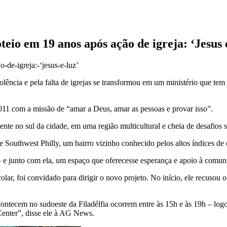
eio em 19 anos após ação de igreja: ‘Jesus 
cia e pela falta de igrejas se transformou em um ministério que tem t
2011 com a missão de “amar a Deus, amar as pessoas e provar isso”.
te no sul da cidade, em uma região multicultural e cheia de desafios s
 Southwest Philly, um bairro vizinho conhecido pelos altos índices de
 — e junto com ela, um espaço que oferecesse esperança e apoio à comu
ar, foi convidado para dirigir o novo projeto. No início, ele recusou 
contecem no sudoeste da Filadélfia ocorrem entre às 15h e às 19h – log
enter”, disse ele à AG News.