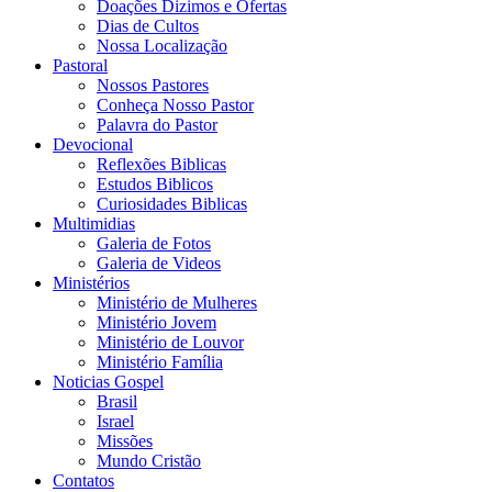
Doações Dizimos e Ofertas
Dias de Cultos
Nossa Localização
Pastoral
Nossos Pastores
Conheça Nosso Pastor
Palavra do Pastor
Devocional
Reflexões Biblicas
Estudos Biblicos
Curiosidades Biblicas
Multimidias
Galeria de Fotos
Galeria de Videos
Ministérios
Ministério de Mulheres
Ministério Jovem
Ministério de Louvor
Ministério Família
Noticias Gospel
Brasil
Israel
Missões
Mundo Cristão
Contatos