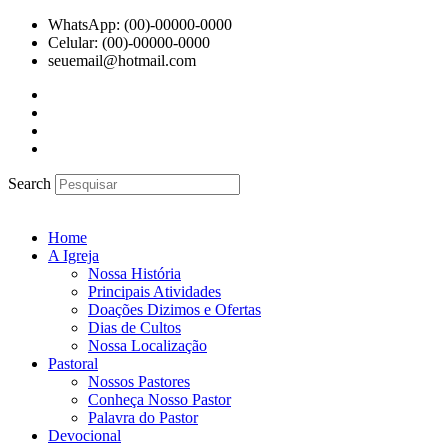
Ir
WhatsApp: (00)-00000-0000
para
Celular: (00)-00000-0000
o
seuemail@hotmail.com
conteúdo
Search
Home
A Igreja
Nossa História
Principais Atividades
Doações Dizimos e Ofertas
Dias de Cultos
Nossa Localização
Pastoral
Nossos Pastores
Conheça Nosso Pastor
Palavra do Pastor
Devocional