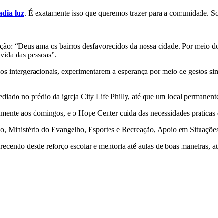
adia luz
. É exatamente isso que queremos trazer para a comunidade. Som
 e ação: “Deus ama os bairros desfavorecidos da nossa cidade. Por meio
a vida das pessoas”.
ios intergeracionais, experimentarem a esperança por meio de gestos s
iado no prédio da igreja City Life Philly, até que um local permanent
almente aos domingos, e o Hope Center cuida das necessidades práticas
o, Ministério do Evangelho, Esportes e Recreação, Apoio em Situações
erecendo desde reforço escolar e mentoria até aulas de boas maneiras, 