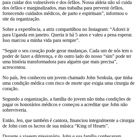
para cuidar dos vulneráveis e dos órfãos. Nossa aldeia não só cuida
dos órfãos e marginalizados, mas trabalha para prevenir órfãos,
fornecendo cuidados médicos, de parto e espirituais”, informou o
site da organização.
Sobre a experiência, a atriz compartilhou no Instagram: “Adorei ir
para Uganda em janeiro. Queria ir há 5 anos e valeu a pena esperar.
Isso marcou a minha vida para sempre”.
“Seguir o seu coração pode gerar mudanças. Cada um de nós tem o
poder de fazer a diferença, e do outro lado do nosso “sim” pode ter
uma história transformadora para alguém que mais precisa”,
acrescentou.
No país, Jen conheceu um jovem chamado John Senkula, que tinha
uma condição médica com risco de morte que exigia uma cirurgia de
coração.
Segundo a organização, a família do jovem não tinha condições de
pagar os honorários médicos e começou a acreditar que John não
sobreviveria.
Então, Jen, que também é cantora, financiou integralmente a cirurgia
de John com os lucros de sua música “King of Hearts”.
Durante a viagem missionária, John e sua família conheceram