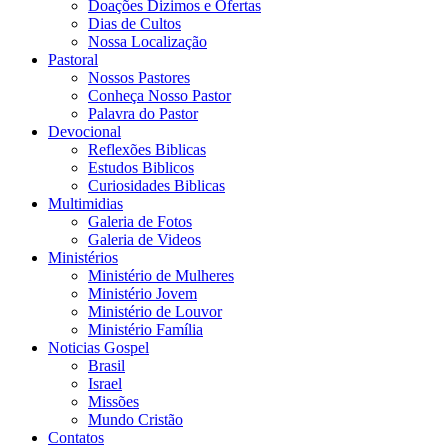
Doações Dizimos e Ofertas
Dias de Cultos
Nossa Localização
Pastoral
Nossos Pastores
Conheça Nosso Pastor
Palavra do Pastor
Devocional
Reflexões Biblicas
Estudos Biblicos
Curiosidades Biblicas
Multimidias
Galeria de Fotos
Galeria de Videos
Ministérios
Ministério de Mulheres
Ministério Jovem
Ministério de Louvor
Ministério Família
Noticias Gospel
Brasil
Israel
Missões
Mundo Cristão
Contatos