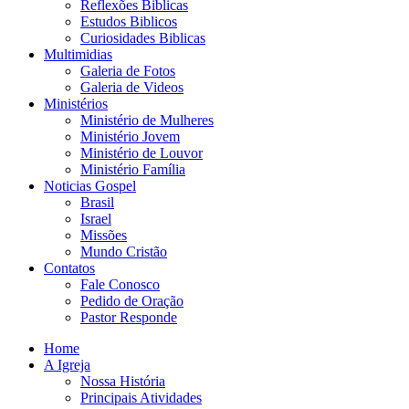
Reflexões Biblicas
Estudos Biblicos
Curiosidades Biblicas
Multimidias
Galeria de Fotos
Galeria de Videos
Ministérios
Ministério de Mulheres
Ministério Jovem
Ministério de Louvor
Ministério Família
Noticias Gospel
Brasil
Israel
Missões
Mundo Cristão
Contatos
Fale Conosco
Pedido de Oração
Pastor Responde
Home
A Igreja
Nossa História
Principais Atividades