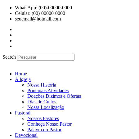
Ir
WhatsApp: (00)-00000-0000
para
Celular: (00)-00000-0000
o
seuemail@hotmail.com
conteúdo
Search
Home
A Igreja
Nossa História
Principais Atividades
Doações Dizimos e Ofertas
Dias de Cultos
Nossa Localização
Pastoral
Nossos Pastores
Conheça Nosso Pastor
Palavra do Pastor
Devocional