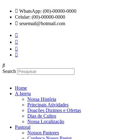
Ir
para
WhatsApp: (00)-00000-0000
o
Celular: (00)-00000-0000
conteúdo
seuemail@hotmail.com
Search
Home
A Igreja
Nossa História
Principais Atividades
Doações Dizimos e Ofertas
Dias de Cultos
Nossa Localização
Pastoral
Nossos Pastores
Conheça Nosso Pastor