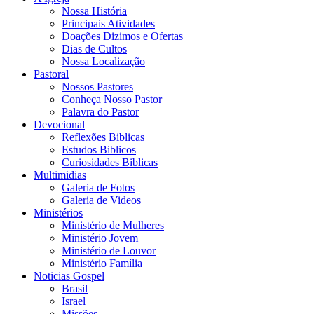
Nossa História
Principais Atividades
Doações Dizimos e Ofertas
Dias de Cultos
Nossa Localização
Pastoral
Nossos Pastores
Conheça Nosso Pastor
Palavra do Pastor
Devocional
Reflexões Biblicas
Estudos Biblicos
Curiosidades Biblicas
Multimidias
Galeria de Fotos
Galeria de Videos
Ministérios
Ministério de Mulheres
Ministério Jovem
Ministério de Louvor
Ministério Família
Noticias Gospel
Brasil
Israel
Missões