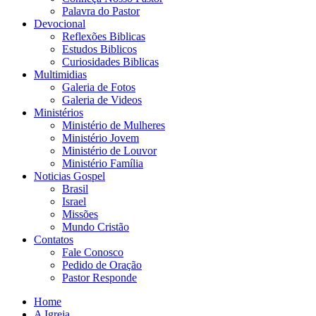
Palavra do Pastor
Devocional
Reflexões Biblicas
Estudos Biblicos
Curiosidades Biblicas
Multimidias
Galeria de Fotos
Galeria de Videos
Ministérios
Ministério de Mulheres
Ministério Jovem
Ministério de Louvor
Ministério Família
Noticias Gospel
Brasil
Israel
Missões
Mundo Cristão
Contatos
Fale Conosco
Pedido de Oração
Pastor Responde
Home
A Igreja