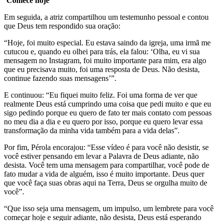
‘Comece hoje’
Em seguida, a atriz compartilhou um testemunho pessoal e contou
que Deus tem respondido sua oração:
“Hoje, foi muito especial. Eu estava saindo da igreja, uma irmã me
cutucou e, quando eu olhei para trás, ela falou: ‘Olha, eu vi sua
mensagem no Instagram, foi muito importante para mim, era algo
que eu precisava muito, foi uma resposta de Deus. Não desista,
continue fazendo suas mensagens’”.
E continuou: “Eu fiquei muito feliz. Foi uma forma de ver que
realmente Deus está cumprindo uma coisa que pedi muito e que eu
sigo pedindo porque eu quero de fato ter mais contato com pessoas
no meu dia a dia e eu quero por isso, porque eu quero levar essa
transformação da minha vida também para a vida delas”.
Por fim, Pérola encorajou: “Esse vídeo é para você não desistir, se
você estiver pensando em levar a Palavra de Deus adiante, não
desista. Você tem uma mensagem para compartilhar, você pode de
fato mudar a vida de alguém, isso é muito importante. Deus quer
que você faça suas obras aqui na Terra, Deus se orgulha muito de
você”.
“Que isso seja uma mensagem, um impulso, um lembrete para você
começar hoje e seguir adiante, não desista, Deus está esperando