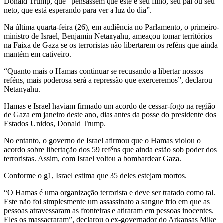
Donald Trump, que “pensassem que este é seu filho, seu pai ou seu
neto, que está esperando para ver a luz do dia”.
Na última quarta-feira (26), em audiência no Parlamento, o primeiro-
ministro de Israel, Benjamin Netanyahu, ameaçou tomar territórios
na Faixa de Gaza se os terroristas não libertarem os reféns que ainda
mantém em cativeiro.
“Quanto mais o Hamas continuar se recusando a libertar nossos
reféns, mais poderosa será a repressão que exerceremos”, declarou
Netanyahu.
Hamas e Israel haviam firmado um acordo de cessar-fogo na região
de Gaza em janeiro deste ano, dias antes da posse do presidente dos
Estados Unidos, Donald Trump.
No entanto, o governo de Israel afirmou que o Hamas violou o
acordo sobre libertação dos 59 reféns que ainda estão sob poder dos
terroristas. Assim, com Israel voltou a bombardear Gaza.
Conforme o g1, Israel estima que 35 deles estejam mortos.
“O Hamas é uma organização terrorista e deve ser tratado como tal.
Este não foi simplesmente um assassinato a sangue frio em que as
pessoas atravessaram as fronteiras e atiraram em pessoas inocentes.
Eles os massacraram”, declarou o ex-governador do Arkansas Mike