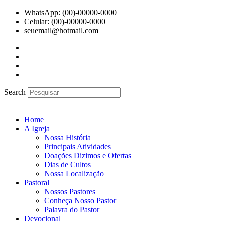
Ir
WhatsApp: (00)-00000-0000
para
Celular: (00)-00000-0000
o
seuemail@hotmail.com
conteúdo
Search
Home
A Igreja
Nossa História
Principais Atividades
Doações Dizimos e Ofertas
Dias de Cultos
Nossa Localização
Pastoral
Nossos Pastores
Conheça Nosso Pastor
Palavra do Pastor
Devocional