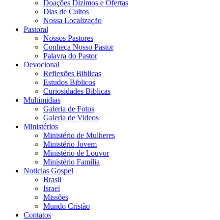
Doações Dizimos e Ofertas
Dias de Cultos
Nossa Localização
Pastoral
Nossos Pastores
Conheça Nosso Pastor
Palavra do Pastor
Devocional
Reflexões Biblicas
Estudos Biblicos
Curiosidades Biblicas
Multimidias
Galeria de Fotos
Galeria de Videos
Ministérios
Ministério de Mulheres
Ministério Jovem
Ministério de Louvor
Ministério Família
Noticias Gospel
Brasil
Israel
Missões
Mundo Cristão
Contatos