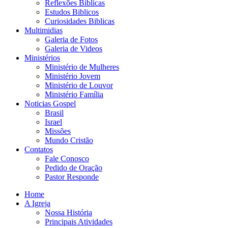
Reflexões Biblicas
Estudos Biblicos
Curiosidades Biblicas
Multimidias
Galeria de Fotos
Galeria de Videos
Ministérios
Ministério de Mulheres
Ministério Jovem
Ministério de Louvor
Ministério Família
Noticias Gospel
Brasil
Israel
Missões
Mundo Cristão
Contatos
Fale Conosco
Pedido de Oração
Pastor Responde
Home
A Igreja
Nossa História
Principais Atividades