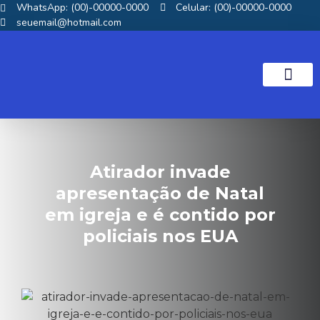
WhatsApp: (00)-00000-0000
Celular: (00)-00000-0000
seuemail@hotmail.com
NOTICIAS GOS
Atirador invade
apresentação de Natal
em igreja e é contido por
policiais nos EUA