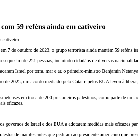
com 59 reféns ainda em cativeiro
l em 7 de outubro de 2023, o grupo terrorista ainda mantém 59 reféns is
o sequestro de 251 pessoas, incluindo cidadãos de diversas nacionalid
acaram Israel por terra, mar e ar, o primeiro-ministro Benjamin Netany
eiro de 2025, um acordo mediado pelo Catar e pelos EUA levou à liberaç
aelenses em troca de 200 prisioneiros palestinos, como parte de um ac
is eficazes.
s governos de Israel e dos EUA a adotarem medidas mais eficazes para as
stos de manifestantes que pediram ao presidente americano que pressi