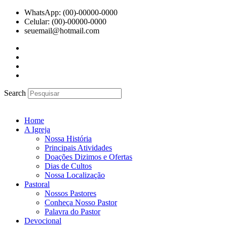
Ir
WhatsApp: (00)-00000-0000
para
Celular: (00)-00000-0000
o
seuemail@hotmail.com
conteúdo
Search
Home
A Igreja
Nossa História
Principais Atividades
Doações Dizimos e Ofertas
Dias de Cultos
Nossa Localização
Pastoral
Nossos Pastores
Conheça Nosso Pastor
Palavra do Pastor
Devocional