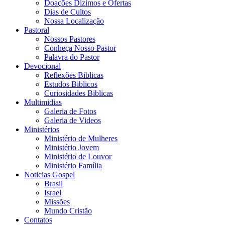
Doações Dizimos e Ofertas
Dias de Cultos
Nossa Localização
Pastoral
Nossos Pastores
Conheça Nosso Pastor
Palavra do Pastor
Devocional
Reflexões Biblicas
Estudos Biblicos
Curiosidades Biblicas
Multimidias
Galeria de Fotos
Galeria de Videos
Ministérios
Ministério de Mulheres
Ministério Jovem
Ministério de Louvor
Ministério Família
Noticias Gospel
Brasil
Israel
Missões
Mundo Cristão
Contatos