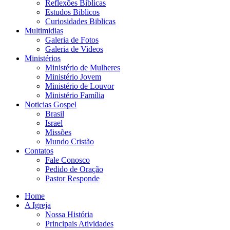
Reflexões Biblicas
Estudos Biblicos
Curiosidades Biblicas
Multimidias
Galeria de Fotos
Galeria de Videos
Ministérios
Ministério de Mulheres
Ministério Jovem
Ministério de Louvor
Ministério Família
Noticias Gospel
Brasil
Israel
Missões
Mundo Cristão
Contatos
Fale Conosco
Pedido de Oração
Pastor Responde
Home
A Igreja
Nossa História
Principais Atividades