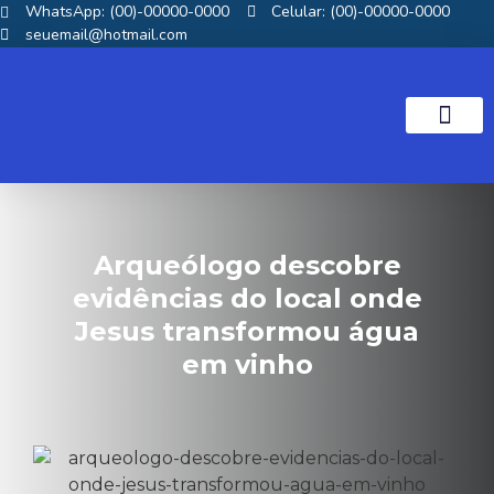
WhatsApp: (00)-00000-0000
Celular: (00)-00000-0000
seuemail@hotmail.com
NOTICIAS GOS
Arqueólogo descobre
evidências do local onde
Jesus transformou água
em vinho