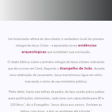
Um historiador afirma ter descoberto o verdadeiro local do primeiro
milagre de Jesus Cristo – e apresenta novas
evidências
arqueológicas
que sustentam sua conclusão.
O relato bíblico sobre o primeiro milagre de Jesus é breve, indicando
que ele ocorreu em Caná. Segundo o
Evangelho de João
, durante
uma celebração de casamento, Jesus transformou água em vinho,
marcando o início de seu ministério público.
“Perto deles, havia seis talhas de pedra, do tipo usado pelos judeus
para purificações cerimoniais, cada uma com capacidade para 80 a
120 litros”, diz o Evangelho. “Jesus disse aos servos: ‘Encham as
talhas com água’, e eles as encheram até a borda.”