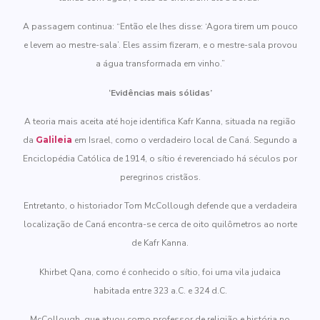
A passagem continua: “Então ele lhes disse: ‘Agora tirem um pouco
e levem ao mestre-sala’. Eles assim fizeram, e o mestre-sala provou
a água transformada em vinho.”
‘Evidências mais sólidas’
A teoria mais aceita até hoje identifica Kafr Kanna, situada na região
da
Galileia
em Israel, como o verdadeiro local de Caná. Segundo a
Enciclopédia Católica de 1914, o sítio é reverenciado há séculos por
peregrinos cristãos.
Entretanto, o historiador Tom McCollough defende que a verdadeira
localização de Caná encontra-se cerca de oito quilômetros ao norte
de Kafr Kanna.
Khirbet Qana, como é conhecido o sítio, foi uma vila judaica
habitada entre 323 a.C. e 324 d.C.
McCollough, que atuou como professor de religião e história no