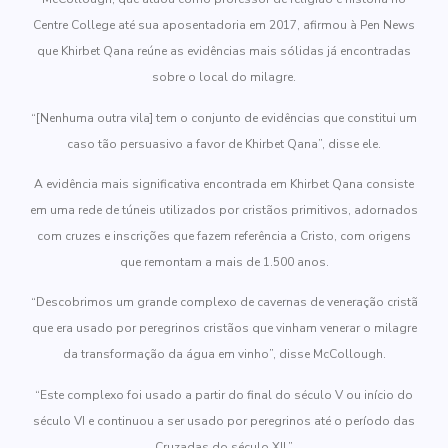
Centre College até sua aposentadoria em 2017, afirmou à Pen News
que Khirbet Qana reúne as evidências mais sólidas já encontradas
sobre o local do milagre.
“[Nenhuma outra vila] tem o conjunto de evidências que constitui um
caso tão persuasivo a favor de Khirbet Qana”, disse ele.
A evidência mais significativa encontrada em Khirbet Qana consiste
em uma rede de túneis utilizados por cristãos primitivos, adornados
com cruzes e inscrições que fazem referência a Cristo, com origens
que remontam a mais de 1.500 anos.
“Descobrimos um grande complexo de cavernas de veneração cristã
que era usado por peregrinos cristãos que vinham venerar o milagre
da transformação da água em vinho”, disse McCollough.
“Este complexo foi usado a partir do final do século V ou início do
século VI e continuou a ser usado por peregrinos até o período das
Cruzadas do século XII.”