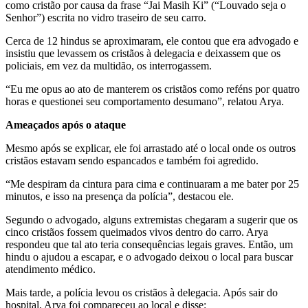
como cristão por causa da frase “Jai Masih Ki” (“Louvado seja o
Senhor”) escrita no vidro traseiro de seu carro.
Cerca de 12 hindus se aproximaram, ele contou que era advogado e
insistiu que levassem os cristãos à delegacia e deixassem que os
policiais, em vez da multidão, os interrogassem.
“Eu me opus ao ato de manterem os cristãos como reféns por quatro
horas e questionei seu comportamento desumano”, relatou Arya.
Ameaçados após o ataque
Mesmo após se explicar, ele foi arrastado até o local onde os outros
cristãos estavam sendo espancados e também foi agredido.
“Me despiram da cintura para cima e continuaram a me bater por 25
minutos, e isso na presença da polícia”, destacou ele.
Segundo o advogado, alguns extremistas chegaram a sugerir que os
cinco cristãos fossem queimados vivos dentro do carro. Arya
respondeu que tal ato teria consequências legais graves. Então, um
hindu o ajudou a escapar, e o advogado deixou o local para buscar
atendimento médico.
Mais tarde, a polícia levou os cristãos à delegacia. Após sair do
hospital, Arya foi compareceu ao local e disse: