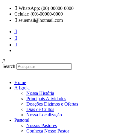
Ir
WhatsApp: (00)-00000-0000
para
Celular: (00)-00000-0000
o
seuemail@hotmail.com
conteúdo
Search
Home
A Igreja
Nossa História
Principais Atividades
Doações Dizimos e Ofertas
Dias de Cultos
Nossa Localização
Pastoral
Nossos Pastores
Conheça Nosso Pastor