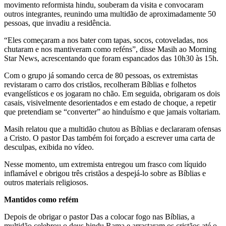
movimento reformista hindu, souberam da visita e convocaram
outros integrantes, reunindo uma multidão de aproximadamente 50
pessoas, que invadiu a residência.
“Eles começaram a nos bater com tapas, socos, cotoveladas, nos
chutaram e nos mantiveram como reféns”, disse Masih ao Morning
Star News, acrescentando que foram espancados das 10h30 às 15h.
Com o grupo já somando cerca de 80 pessoas, os extremistas
revistaram o carro dos cristãos, recolheram Bíblias e folhetos
evangelísticos e os jogaram no chão. Em seguida, obrigaram os dois
casais, visivelmente desorientados e em estado de choque, a repetir
que pretendiam se “converter” ao hinduísmo e que jamais voltariam.
Masih relatou que a multidão chutou as Bíblias e declararam ofensas
a Cristo. O pastor Das também foi forçado a escrever uma carta de
desculpas, exibida no vídeo.
Nesse momento, um extremista entregou um frasco com líquido
inflamável e obrigou três cristãos a despejá-lo sobre as Bíblias e
outros materiais religiosos.
Mantidos como refém
Depois de obrigar o pastor Das a colocar fogo nas Bíblias, a
multidão celebrou o deus hindu Rama e arrastaram os cristãos até o