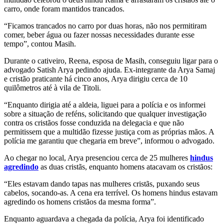
carro, onde foram mantidos trancados.
“Ficamos trancados no carro por duas horas, não nos permitiram
comer, beber água ou fazer nossas necessidades durante esse
tempo”, contou Masih.
Durante o cativeiro, Reena, esposa de Masih, conseguiu ligar para o
advogado Satish Arya pedindo ajuda. Ex-integrante da Arya Samaj
e cristão praticante há cinco anos, Arya dirigiu cerca de 10
quilômetros até à vila de Titoli.
“Enquanto dirigia até a aldeia, liguei para a polícia e os informei
sobre a situação de reféns, solicitando que qualquer investigação
contra os cristãos fosse conduzida na delegacia e que não
permitissem que a multidão fizesse justiça com as próprias mãos. A
polícia me garantiu que chegaria em breve”, informou o advogado.
Ao chegar no local, Arya presenciou cerca de 25 mulheres
hindus
agredindo
as duas cristãs, enquanto homens atacavam os cristãos:
“Eles estavam dando tapas nas mulheres cristãs, puxando seus
cabelos, socando-as. A cena era terrível. Os homens hindus estavam
agredindo os homens cristãos da mesma forma”.
Enquanto aguardava a chegada da polícia, Arya foi identificado