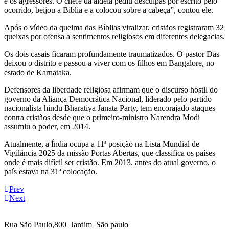
e os agressores. O chefe da aldeia pediu desculpas por escrito pelo
ocorrido, beijou a Bíblia e a colocou sobre a cabeça”, contou ele.
Após o vídeo da queima das Bíblias viralizar, cristãos registraram 32
queixas por ofensa a sentimentos religiosos em diferentes delegacias.
Os dois casais ficaram profundamente traumatizados. O pastor Das
deixou o distrito e passou a viver com os filhos em Bangalore, no
estado de Karnataka.
Defensores da liberdade religiosa afirmam que o discurso hostil do
governo da Aliança Democrática Nacional, liderado pelo partido
nacionalista hindu Bharatiya Janata Party, tem encorajado ataques
contra cristãos desde que o primeiro-ministro Narendra Modi
assumiu o poder, em 2014.
Atualmente, a Índia ocupa a 11ª posição na Lista Mundial de
Vigilância 2025 da missão Portas Abertas, que classifica os países
onde é mais difícil ser cristão. Em 2013, antes do atual governo, o
país estava na 31ª colocação.
Prev
Next
Rua São Paulo,800 Jardim São paulo