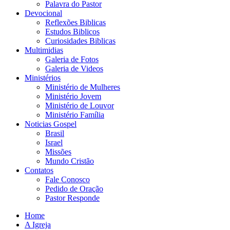
Palavra do Pastor
Devocional
Reflexões Biblicas
Estudos Biblicos
Curiosidades Biblicas
Multimidias
Galeria de Fotos
Galeria de Videos
Ministérios
Ministério de Mulheres
Ministério Jovem
Ministério de Louvor
Ministério Família
Noticias Gospel
Brasil
Israel
Missões
Mundo Cristão
Contatos
Fale Conosco
Pedido de Oração
Pastor Responde
Home
A Igreja