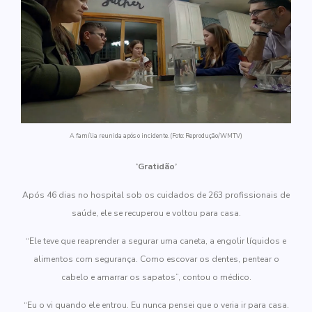
A família reunida após o incidente. (Foto: Reprodução/WMTV)
‘Gratidão’
Após 46 dias no hospital sob os cuidados de 263 profissionais de
saúde, ele se recuperou e voltou para casa.
“Ele teve que reaprender a segurar uma caneta, a engolir líquidos e
alimentos com segurança. Como escovar os dentes, pentear o
cabelo e amarrar os sapatos”, contou o médico.
“Eu o vi quando ele entrou. Eu nunca pensei que o veria ir para casa.