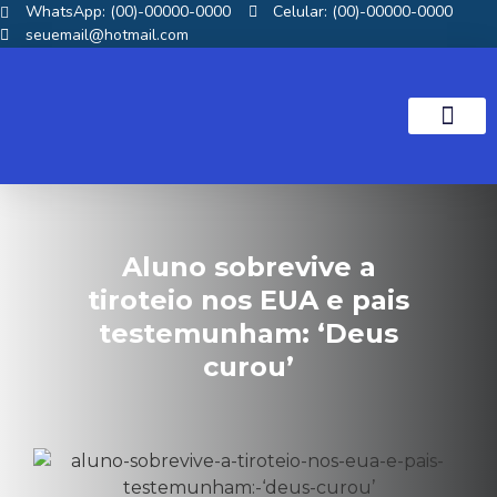
WhatsApp: (00)-00000-0000
Celular: (00)-00000-0000
seuemail@hotmail.com
NOTICIAS GOS
Aluno sobrevive a
tiroteio nos EUA e pais
testemunham: ‘Deus
curou’