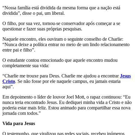
“Nossa família está dividida da mesma forma que a nação está
dividida”, disse o pai, um liberal.
O filho, por sua vez, tornou-se conservador após começar a se
questionar e fazer suas próprias pesquisas.
Naquele encontro, eles ouviram o seguinte conselho de Charlie:
“Nunca deixe a política entrar no meio de um lindo relacionamento
entre pai e filho”.
O estudante contou emocionado que aquele encontro mudou
completamente sua vida:
“Charlie me trouxe para Deus. Charlie me ajudou a encontrar
Jesus
Cristo
. Se não fosse por ele naquele campus, eu jamais estaria
aqui”.
Em depoimento o líder de louvor Joel Mott, o rapaz continuou: “Eu
nunca teria encontrado Jesus. Eu dediquei minha vida a Cristo e não
poderia estar mais feliz. Estou animado para compartilhar essa nova
jornada com todos.”
Vida para Jesus
O testemunho, que viralizou nas redes sociais, recebeu inúmeros