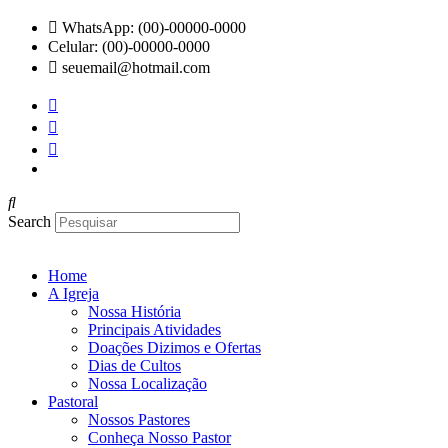
Ir
WhatsApp: (00)-00000-0000
para
Celular: (00)-00000-0000
o
seuemail@hotmail.com
conteúdo
Search
Home
A Igreja
Nossa História
Principais Atividades
Doações Dizimos e Ofertas
Dias de Cultos
Nossa Localização
Pastoral
Nossos Pastores
Conheça Nosso Pastor