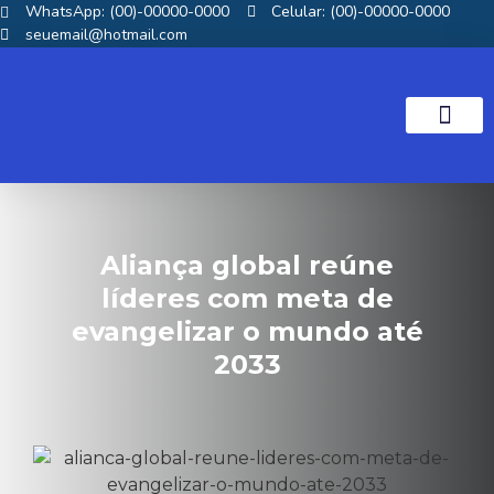
WhatsApp: (00)-00000-0000
Celular: (00)-00000-0000
seuemail@hotmail.com
NOTICIAS GOS
Aliança global reúne
líderes com meta de
evangelizar o mundo até
2033