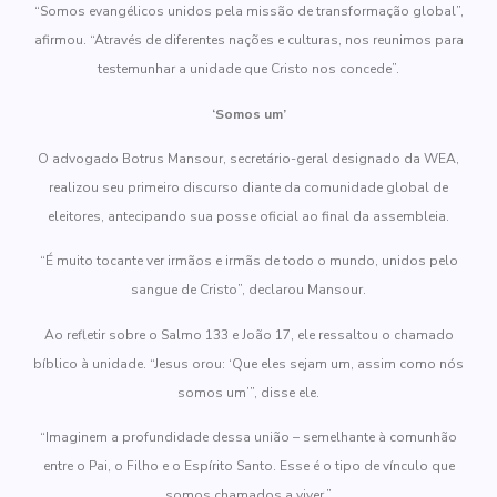
“Somos evangélicos unidos pela missão de transformação global”,
afirmou. “Através de diferentes nações e culturas, nos reunimos para
testemunhar a unidade que Cristo nos concede”.
‘Somos um’
O advogado Botrus Mansour, secretário-geral designado da WEA,
realizou seu primeiro discurso diante da comunidade global de
eleitores, antecipando sua posse oficial ao final da assembleia.
“É muito tocante ver irmãos e irmãs de todo o mundo, unidos pelo
sangue de Cristo”, declarou Mansour.
Ao refletir sobre o Salmo 133 e João 17, ele ressaltou o chamado
bíblico à unidade. “Jesus orou: ‘Que eles sejam um, assim como nós
somos um’”, disse ele.
“Imaginem a profundidade dessa união – semelhante à comunhão
entre o Pai, o Filho e o Espírito Santo. Esse é o tipo de vínculo que
somos chamados a viver.”