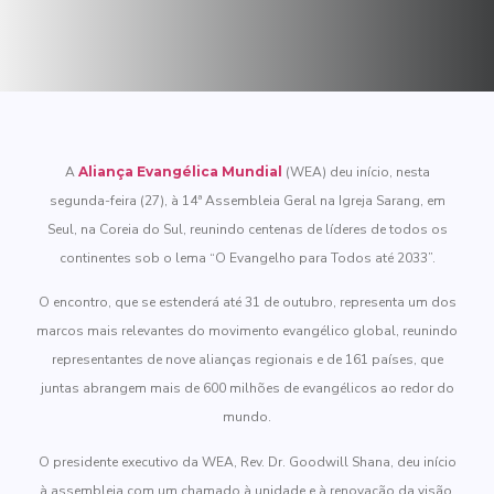
A
Aliança Evangélica Mundial
(WEA) deu início, nesta
segunda-feira (27), à 14ª Assembleia Geral na Igreja Sarang, em
Seul, na Coreia do Sul, reunindo centenas de líderes de todos os
continentes sob o lema “O Evangelho para Todos até 2033”.
O encontro, que se estenderá até 31 de outubro, representa um dos
marcos mais relevantes do movimento evangélico global, reunindo
representantes de nove alianças regionais e de 161 países, que
juntas abrangem mais de 600 milhões de evangélicos ao redor do
mundo.
O presidente executivo da WEA, Rev. Dr. Goodwill Shana, deu início
à assembleia com um chamado à unidade e à renovação da visão,