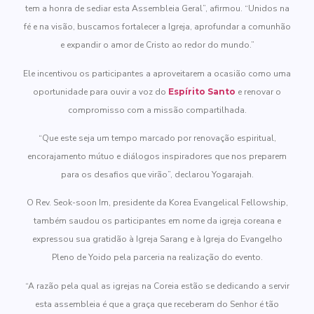
tem a honra de sediar esta Assembleia Geral”, afirmou. “Unidos na
fé e na visão, buscamos fortalecer a Igreja, aprofundar a comunhão
e expandir o amor de Cristo ao redor do mundo.”
Ele incentivou os participantes a aproveitarem a ocasião como uma
oportunidade para ouvir a voz do
Espírito Santo
e renovar o
compromisso com a missão compartilhada.
“Que este seja um tempo marcado por renovação espiritual,
encorajamento mútuo e diálogos inspiradores que nos preparem
para os desafios que virão”, declarou Yogarajah.
O Rev. Seok-soon Im, presidente da Korea Evangelical Fellowship,
também saudou os participantes em nome da igreja coreana e
expressou sua gratidão à Igreja Sarang e à Igreja do Evangelho
Pleno de Yoido pela parceria na realização do evento.
“A razão pela qual as igrejas na Coreia estão se dedicando a servir
esta assembleia é que a graça que receberam do Senhor é tão