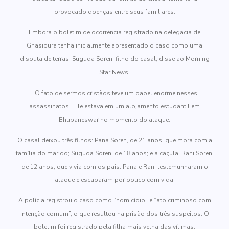
provocado doenças entre seus familiares.
Embora o boletim de ocorrência registrado na delegacia de
Ghasipura tenha inicialmente apresentado o caso como uma
disputa de terras, Suguda Soren, filho do casal, disse ao Morning
Star News:
“O fato de sermos cristãos teve um papel enorme nesses
assassinatos”. Ele estava em um alojamento estudantil em
Bhubaneswar no momento do ataque.
O casal deixou três filhos: Pana Soren, de 21 anos, que mora com a
família do marido; Suguda Soren, de 18 anos; e a caçula, Rani Soren,
de 12 anos, que vivia com os pais. Pana e Rani testemunharam o
ataque e escaparam por pouco com vida.
A polícia registrou o caso como “homicídio” e “ato criminoso com
intenção comum”, o que resultou na prisão dos três suspeitos. O
boletim foi registrado pela filha mais velha das vítimas.