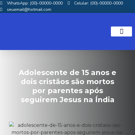
WhatsApp: (00)-00000-0000
Celular: (00)-00000-0000
seuemail@hotmail.com
NOTICIAS GOS
Adolescente de 15 anos e
dois cristãos são mortos
por parentes após
seguirem Jesus na Índia