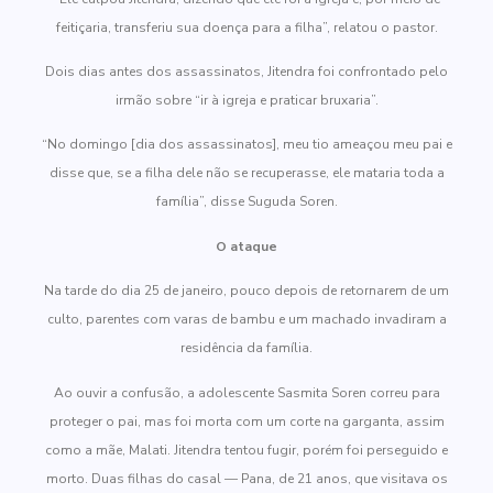
feitiçaria, transferiu sua doença para a filha”, relatou o pastor.
Dois dias antes dos assassinatos, Jitendra foi confrontado pelo
irmão sobre “ir à igreja e praticar bruxaria”.
“No domingo [dia dos assassinatos], meu tio ameaçou meu pai e
disse que, se a filha dele não se recuperasse, ele mataria toda a
família”, disse Suguda Soren.
O ataque
Na tarde do dia 25 de janeiro, pouco depois de retornarem de um
culto, parentes com varas de bambu e um machado invadiram a
residência da família.
Ao ouvir a confusão, a adolescente Sasmita Soren correu para
proteger o pai, mas foi morta com um corte na garganta, assim
como a mãe, Malati. Jitendra tentou fugir, porém foi perseguido e
morto. Duas filhas do casal — Pana, de 21 anos, que visitava os