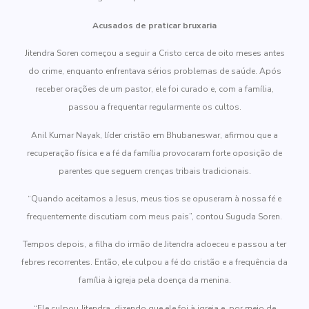
Acusados de praticar bruxaria
Jitendra Soren começou a seguir a Cristo cerca de oito meses antes
do crime, enquanto enfrentava sérios problemas de saúde. Após
receber orações de um pastor, ele foi curado e, com a família,
passou a frequentar regularmente os cultos.
Anil Kumar Nayak, líder cristão em Bhubaneswar, afirmou que a
recuperação física e a fé da família provocaram forte oposição de
parentes que seguem crenças tribais tradicionais.
“Quando aceitamos a Jesus, meus tios se opuseram à nossa fé e
frequentemente discutiam com meus pais”, contou Suguda Soren.
Tempos depois, a filha do irmão de Jitendra adoeceu e passou a ter
febres recorrentes. Então, ele culpou a fé do cristão e a frequência da
família à igreja pela doença da menina.
“Ele culpou Jitendra, dizendo que ele foi à igreja e, por meio de