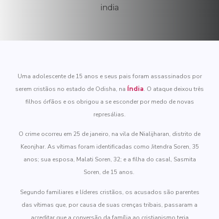
Uma adolescente de 15 anos e seus pais foram assassinados por
serem cristãos no estado de Odisha, na
Índia
. O ataque deixou três
filhos órfãos e os obrigou a se esconder por medo de novas
represálias.
O crime ocorreu em 25 de janeiro, na vila de Nialijharan, distrito de
Keonjhar. As vítimas foram identificadas como Jitendra Soren, 35
anos; sua esposa, Malati Soren, 32; e a filha do casal, Sasmita
Soren, de 15 anos.
Segundo familiares e líderes cristãos, os acusados são parentes
das vítimas que, por causa de suas crenças tribais, passaram a
acreditar que a conversão da família ao cristianismo teria