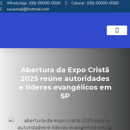
WhatsApp: (00)-00000-0000
Celular: (00)-00000-0000
seuemail@hotmail.com
NOTICIAS GOS
Abertura da Expo Cristã
2025 reúne autoridades
e líderes evangélicos em
SP