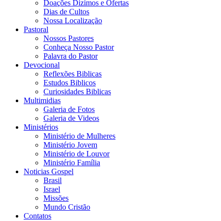
Doações Dizimos e Ofertas
Dias de Cultos
Nossa Localização
Pastoral
Nossos Pastores
Conheça Nosso Pastor
Palavra do Pastor
Devocional
Reflexões Biblicas
Estudos Biblicos
Curiosidades Biblicas
Multimidias
Galeria de Fotos
Galeria de Videos
Ministérios
Ministério de Mulheres
Ministério Jovem
Ministério de Louvor
Ministério Família
Noticias Gospel
Brasil
Israel
Missões
Mundo Cristão
Contatos