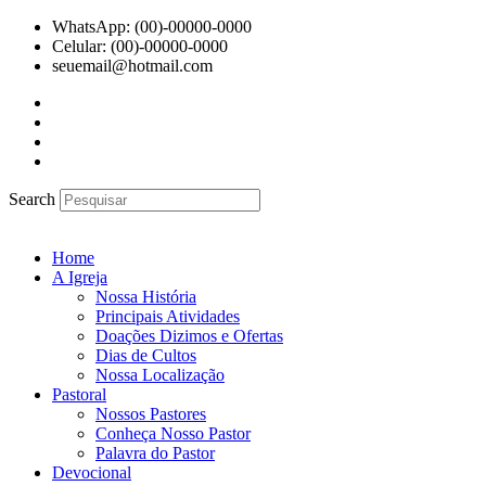
Ir
WhatsApp: (00)-00000-0000
para
Celular: (00)-00000-0000
o
seuemail@hotmail.com
conteúdo
Search
Home
A Igreja
Nossa História
Principais Atividades
Doações Dizimos e Ofertas
Dias de Cultos
Nossa Localização
Pastoral
Nossos Pastores
Conheça Nosso Pastor
Palavra do Pastor
Devocional