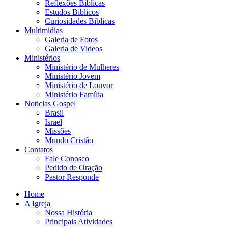
Reflexões Biblicas
Estudos Biblicos
Curiosidades Biblicas
Multimidias
Galeria de Fotos
Galeria de Videos
Ministérios
Ministério de Mulheres
Ministério Jovem
Ministério de Louvor
Ministério Família
Noticias Gospel
Brasil
Israel
Missões
Mundo Cristão
Contatos
Fale Conosco
Pedido de Oração
Pastor Responde
Home
A Igreja
Nossa História
Principais Atividades