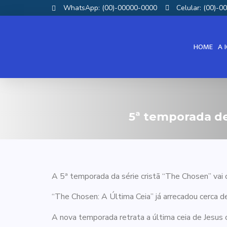
WhatsApp: (00)-00000-0000
Celular: (00)-
HOME
A 
5ª temporada de
A 5ª temporada da série cristã “The Chosen” vai c
“The Chosen: A Última Ceia” já arrecadou cerca d
A nova temporada retrata a última ceia de Jesus 