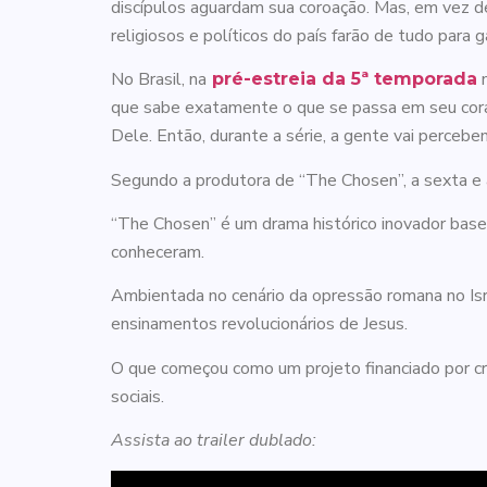
discípulos aguardam sua coroação. Mas, em vez de
religiosos e políticos do país farão de tudo para g
No Brasil, na
n
pré-estreia da 5ª temporada
que sabe exatamente o que se passa em seu coraçã
Dele. Então, durante a série, a gente vai perce
Segundo a produtora de “The Chosen”, a sexta e
“The Chosen” é um drama histórico inovador basea
conheceram.
Ambientada no cenário da opressão romana no Isra
ensinamentos revolucionários de Jesus.
O que começou como um projeto financiado por c
sociais.
Assista ao trailer dublado: