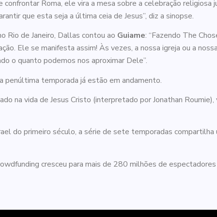
 confrontar Roma, ele vira a mesa sobre a celebração religiosa 
arantir que esta seja a última ceia de Jesus”, diz a sinopse.
o Rio de Janeiro, Dallas contou ao
Guiame
: “Fazendo The Chose
o. Ele se manifesta assim! Às vezes, a nossa igreja ou a nossa
bendo o quanto podemos nos aproximar Dele”.
 a penúltima temporada já estão em andamento.
do na vida de Jesus Cristo (interpretado por Jonathan Roumie),
el do primeiro século, a série de sete temporadas compartilha u
rowdfunding cresceu para mais de 280 milhões de espectadores