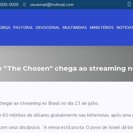
00000-0000
seuemail@hotmail.com
IGREJA
PASTORAL
DEVOCIONAL
MULTIMIDIAS
MINISTÉRIOS
NOTICIA
 “The Chosen” chega ao streaming no
hegar ao streaming no Brasil no dia 13 de julho.
e 60 milhões de dólares globalmente nas bilheterias, após uma e
com seus discípulos. “A mesa está posta. O povo de Israel dá bo