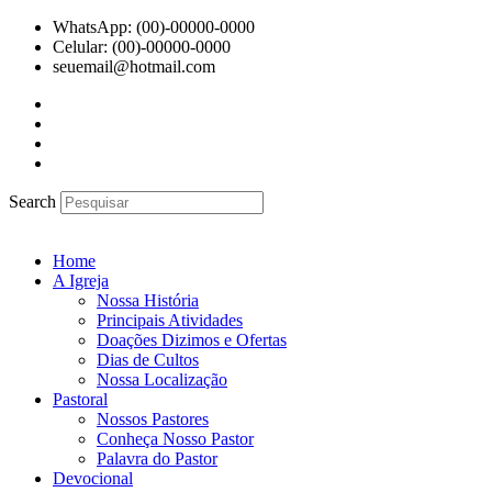
Ir
WhatsApp: (00)-00000-0000
para
Celular: (00)-00000-0000
o
seuemail@hotmail.com
conteúdo
Search
Home
A Igreja
Nossa História
Principais Atividades
Doações Dizimos e Ofertas
Dias de Cultos
Nossa Localização
Pastoral
Nossos Pastores
Conheça Nosso Pastor
Palavra do Pastor
Devocional