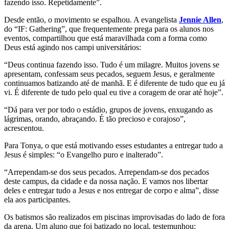
fazendo isso. Repetidamente”.
Desde então, o movimento se espalhou. A evangelista
Jennie Allen
,
do “IF: Gathering”, que frequentemente prega para os alunos nos
eventos, compartilhou que está maravilhada com a forma como
Deus está agindo nos campi universitários:
“Deus continua fazendo isso. Tudo é um milagre. Muitos jovens se
apresentam, confessam seus pecados, seguem Jesus, e geralmente
continuamos batizando até de manhã. E é diferente de tudo que eu já
vi. É diferente de tudo pelo qual eu tive a coragem de orar até hoje”.
“Dá para ver por todo o estádio, grupos de jovens, enxugando as
lágrimas, orando, abraçando. É tão precioso e corajoso”,
acrescentou.
Para Tonya, o que está motivando esses estudantes a entregar tudo a
Jesus é simples: “o Evangelho puro e inalterado”.
“Arrependam-se dos seus pecados. Arrependam-se dos pecados
deste campus, da cidade e da nossa nação. E vamos nos libertar
deles e entregar tudo a Jesus e nos entregar de corpo e alma”, disse
ela aos participantes.
Os batismos são realizados em piscinas improvisadas do lado de fora
da arena. Um aluno que foi batizado no local, testemunhou: