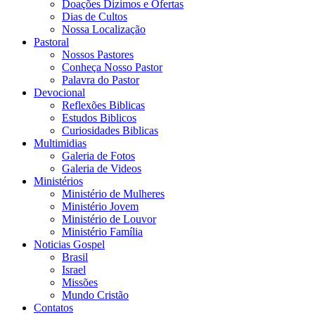
Doações Dizimos e Ofertas
Dias de Cultos
Nossa Localização
Pastoral
Nossos Pastores
Conheça Nosso Pastor
Palavra do Pastor
Devocional
Reflexões Biblicas
Estudos Biblicos
Curiosidades Biblicas
Multimidias
Galeria de Fotos
Galeria de Videos
Ministérios
Ministério de Mulheres
Ministério Jovem
Ministério de Louvor
Ministério Família
Noticias Gospel
Brasil
Israel
Missões
Mundo Cristão
Contatos