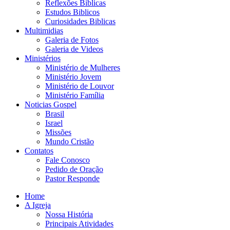
Reflexões Biblicas
Estudos Biblicos
Curiosidades Biblicas
Multimidias
Galeria de Fotos
Galeria de Videos
Ministérios
Ministério de Mulheres
Ministério Jovem
Ministério de Louvor
Ministério Família
Noticias Gospel
Brasil
Israel
Missões
Mundo Cristão
Contatos
Fale Conosco
Pedido de Oração
Pastor Responde
Home
A Igreja
Nossa História
Principais Atividades