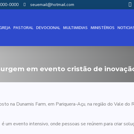
00000-0000
seuemail@hotmail.com
IGREJA
PASTORAL
DEVOCIONAL
MULTIMIDIAS
MINISTÉRIOS
NOTICIA
 surgem em evento cristão de inovaç
osto na Dunamis Farm, em Pariquera-Açu, na região do Vale do 
) é um evento intensivo, onde pessoas se reúnem para criar solu