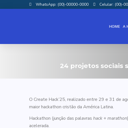
WhatsApp: (00)-00000-0000
Celular: (00)-
HOME
A 
24 projetos sociais
O Create Hack’25, realizado entre 29 e 31 de ag
maior hackathon cristão da América Latina.
Hackathon (junção das palavras
hack
+
marathon
acelerada.