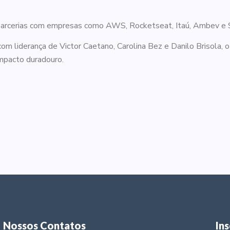
 parcerias com empresas como AWS, Rocketseat, Itaú, Ambev e
m liderança de Victor Caetano, Carolina Bez e Danilo Brisola, 
mpacto duradouro.
Nossos Contatos
In