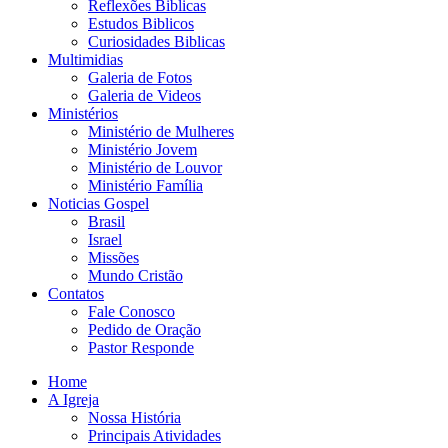
Reflexões Biblicas
Estudos Biblicos
Curiosidades Biblicas
Multimidias
Galeria de Fotos
Galeria de Videos
Ministérios
Ministério de Mulheres
Ministério Jovem
Ministério de Louvor
Ministério Família
Noticias Gospel
Brasil
Israel
Missões
Mundo Cristão
Contatos
Fale Conosco
Pedido de Oração
Pastor Responde
Home
A Igreja
Nossa História
Principais Atividades