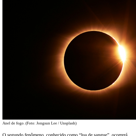
Anel de fogo. (Foto: Jongsun Lee / Unsplash)
O segundo fenômeno, conhecido como “lua de sangue”, ocorrerá