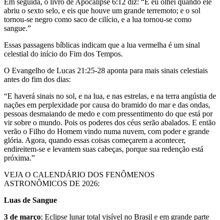
Em seguida, o livro de Apocalipse 6:12 diz: “E eu olhei quando ele
abriu o sexto selo, e eis que houve um grande terremoto; e o sol
tornou-se negro como saco de cilício, e a lua tornou-se como
sangue.”
Essas passagens bíblicas indicam que a lua vermelha é um sinal
celestial do início do Fim dos Tempos.
O Evangelho de Lucas 21:25-28 aponta para mais sinais celestiais
antes do fim dos dias:
“E haverá sinais no sol, e na lua, e nas estrelas, e na terra angústia de
nações em perplexidade por causa do bramido do mar e das ondas,
pessoas desmaiando de medo e com pressentimento do que está por
vir sobre o mundo. Pois os poderes dos céus serão abalados. E então
verão o Filho do Homem vindo numa nuvem, com poder e grande
glória. Agora, quando essas coisas começarem a acontecer,
endireitem-se e levantem suas cabeças, porque sua redenção está
próxima.”
VEJA O CALENDÁRIO DOS FENÔMENOS
ASTRONÔMICOS DE 2026:
Luas de Sangue
3 de março
: Eclipse lunar total visível no Brasil e em grande parte