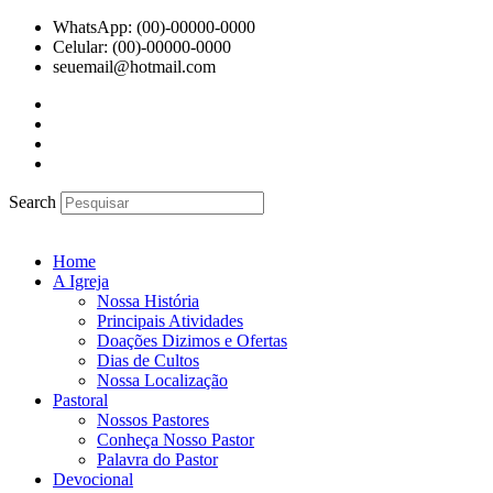
Ir
WhatsApp: (00)-00000-0000
para
Celular: (00)-00000-0000
o
seuemail@hotmail.com
conteúdo
Search
Home
A Igreja
Nossa História
Principais Atividades
Doações Dizimos e Ofertas
Dias de Cultos
Nossa Localização
Pastoral
Nossos Pastores
Conheça Nosso Pastor
Palavra do Pastor
Devocional