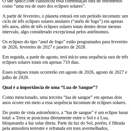
O site
Space.com
classificou essa combinação rara de fenômenos
como “uma era de ouro dos eclipses solares”.
A partir de fevereiro, o planeta entrará em um período incomum: um
ciclo de três eclipses solares anulares (“anéis de fogo”) em apenas
três anos, além de três eclipses solares totais dentro desse mesmo
intervalo, algo considerado excepcional pelos astrônomos.
Os eclipses do tipo “anel de fogo” estão programados para fevereiro
de 2026, fevereiro de 2027 e janeiro de 2028.
Em seguida, a partir de agosto, terá início uma sequência rara de três
eclipses solares totais em apenas 710 dias.
Esses eclipses totais ocorrerão em agosto de 2026, agosto de 2027 e
julho de 2028.
Qual é a importância de uma “Lua de Sangue”?
Como mencionado, uma terceira “lua de sangue” em apenas dois
anos ocorre em meio a essa sequência incomum de eclipses solares.
Do ponto de vista astronômico, a “lua de sangue” é um eclipse lunar
total: a Terra se posiciona diretamente entre o Sol e a Lua,
bloqueando a luz solar direta. Parte da luz do Sol, porém, é filtrada
pela atmosfera terrestre e refratada em tons avermelhados,