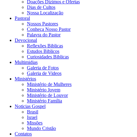
Doações Dizimos e Ofertas
Dias de Cultos
Nossa Localização
Pastoral
Nossos Pastores
Conheça Nosso Pastor
Palavra do Pastor
Devocional
Reflexões Biblicas
Estudos Biblicos
Curiosidades Biblicas
Multimidias
Galeria de Fotos
Galeria de Videos
Ministérios
Ministério de Mulheres
Ministério Jovem
Ministério de Louvor
Ministério Família
Noticias Gospel
Brasil
Israel
Missões
Mundo Cristão
Contatos