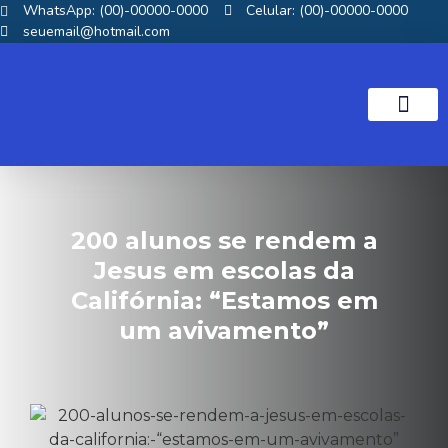
WhatsApp: (00)-00000-0000
Celular: (00)-00000-0000
seuemail@hotmail.com
NOTICIAS GOS
200 alunos se rendem a
Jesus em escolas da
Califórnia: “Estamos em
um avivamento”