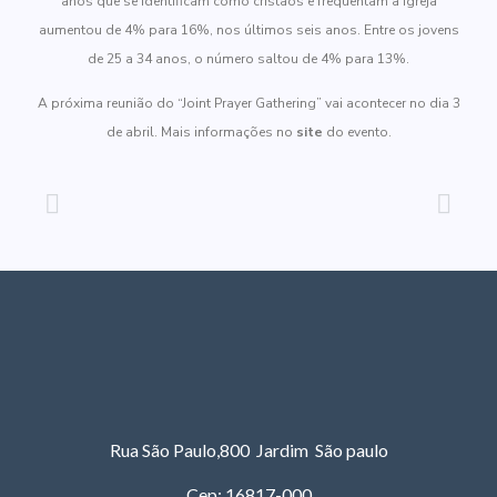
anos que se identificam como cristãos e frequentam a igreja
aumentou de 4% para 16%, nos últimos seis anos. Entre os jovens
de 25 a 34 anos, o número saltou de 4% para 13%.
A próxima reunião do “Joint Prayer Gathering” vai acontecer no dia 3
de abril. Mais informações no
site
do evento.
Rua São Paulo,800 Jardim São paulo
Cep: 16817-000