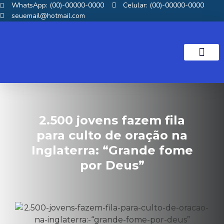
WhatsApp: (00)-00000-0000
Celular: (00)-00000-0000
seuemail@hotmail.com
NOTICIAS GOS
2.500 jovens fazem fila
para culto de oração na
Inglaterra: “Grande fome
por Deus”