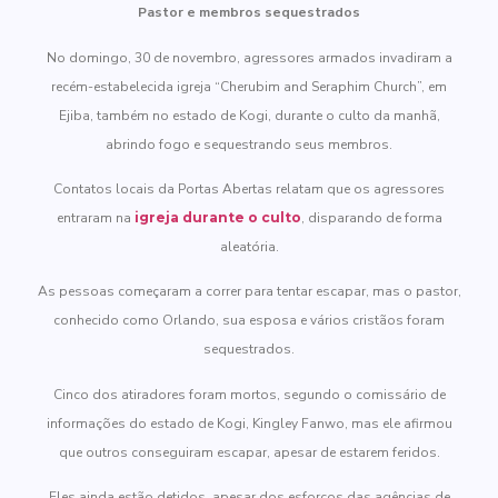
Pastor e membros sequestrados
No domingo, 30 de novembro, agressores armados invadiram a
recém-estabelecida igreja “Cherubim and Seraphim Church”, em
Ejiba, também no estado de Kogi, durante o culto da manhã,
abrindo fogo e sequestrando seus membros.
Contatos locais da Portas Abertas relatam que os agressores
entraram na
igreja durante o culto
, disparando de forma
aleatória.
As pessoas começaram a correr para tentar escapar, mas o pastor,
conhecido como Orlando, sua esposa e vários cristãos foram
sequestrados.
Cinco dos atiradores foram mortos, segundo o comissário de
informações do estado de Kogi, Kingley Fanwo, mas ele afirmou
que outros conseguiram escapar, apesar de estarem feridos.
Eles ainda estão detidos, apesar dos esforços das agências de