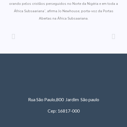
orando pelos cristãos perseguidos no Norte da Nigéria e em toda a
África Subsaariana”, afirma Jo Newhouse, porta-voz da Portas
Abertas na África Subsaariana.
Rua São Paulo,800 Jardim São paulo
Cep: 16817-000