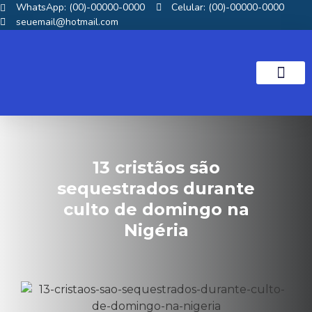
WhatsApp: (00)-00000-0000
Celular: (00)-00000-0000
seuemail@hotmail.com
NOTICIAS GOS
13 cristãos são
sequestrados durante
culto de domingo na
Nigéria